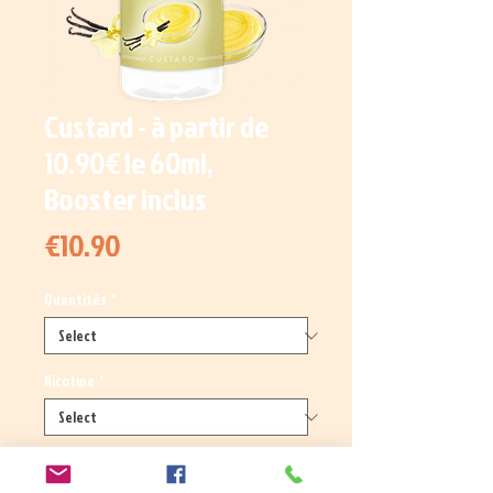
Custard - à partir de
10.90€ le 60ml,
Booster inclus
Price
€10.90
Quantités
*
Nicotine
*
Quantity
*