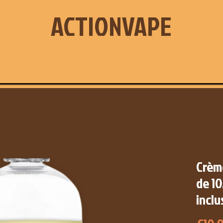
ACTIONVAPE
Crème
de 10
inclu