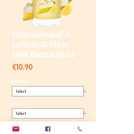
Citron meringué - à
partir de 10.90€ le
60ml, Booster inclus
Price
€10.90
Quantités
*
Nicotine
*
Quantity
*