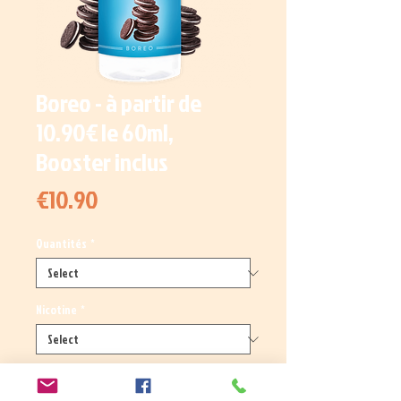
Boreo - à partir de
10.90€ le 60ml,
Booster inclus
Price
€10.90
Quantités
*
Nicotine
*
Quantity
*